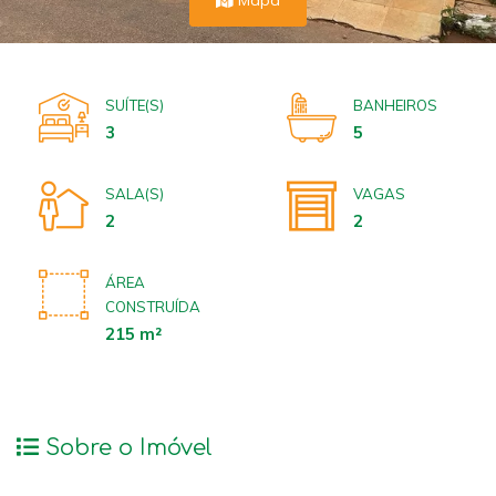
SUÍTE(S)
BANHEIROS
3
5
SALA(S)
VAGAS
2
2
ÁREA
CONSTRUÍDA
215 m²
Sobre o Imóvel