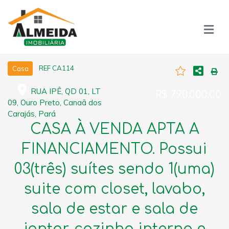
REF CA114
Casa
RUA IPÊ, QD 01, LT
R$ 790.000,00
09, Ouro Preto, Canaã dos
Carajás, Pará
CASA À VENDA APTA A
FINANCIAMENTO. Possui
03(três) suítes sendo 1(uma)
suite com closet, lavabo,
sala de estar e sala de
jantar, cozinha interna e