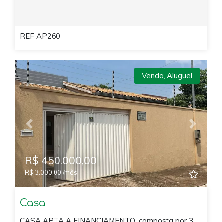
REF AP260
Venda
,
Aluguel
Previous
Next
R$ 450.000,00
R$ 3.000,00 /mês
Casa
CASA APTA A FINANCIAMENTO, composta por 3