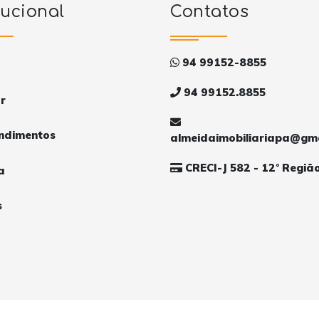
tucional
Contatos
94 99152-8855
94 99152.8855
r
ndimentos
almeidaimobiliariapa@gm
CRECI-J 582 - 12° Regiã
a
s