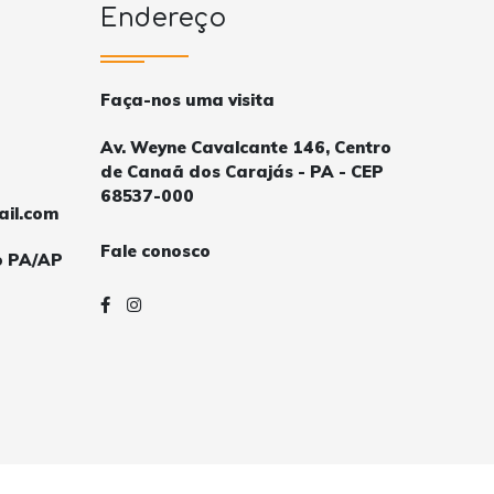
Endereço
Faça-nos uma visita
Av. Weyne Cavalcante 146, Centro
de Canaã dos Carajás - PA - CEP
68537-000
ail.com
Fale conosco
o PA/AP