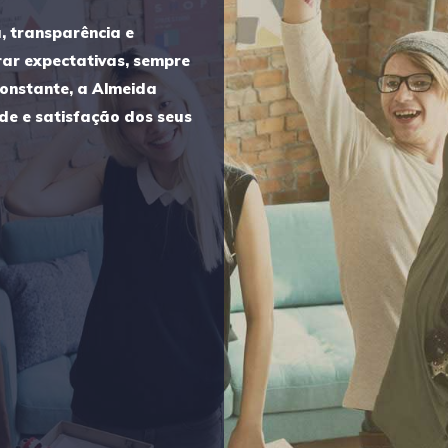
a, transparência e
rar expectativas, sempre
onstante, a Almeida
de e satisfação dos seus