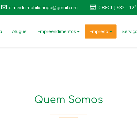
almeidaimobiliariapa@gmail.com
CRECI-J 582 - 12
a
Aluguel
Empreendimentos
Empresa
Serviç
Quem Somos