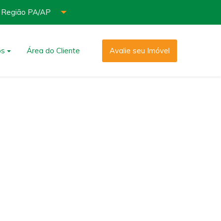
° Região PA/AP
os
Área do Cliente
Avalie seu Imóvel