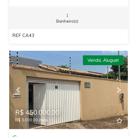
1
Banheiro(s)
REF CA43
Venda
,
Aluguel
Previous
Next
R$ 450.000,00
R$ 3.000,00 /mês