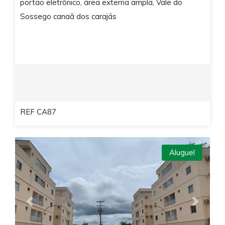
portão eletrônico, área externa ampla, Vale do
Sossego canaã dos carajás
REF CA87
Aluguel
Previous
Next