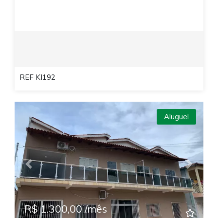
REF KI192
Aluguel
Previous
Next
R$ 1.300,00 /mês