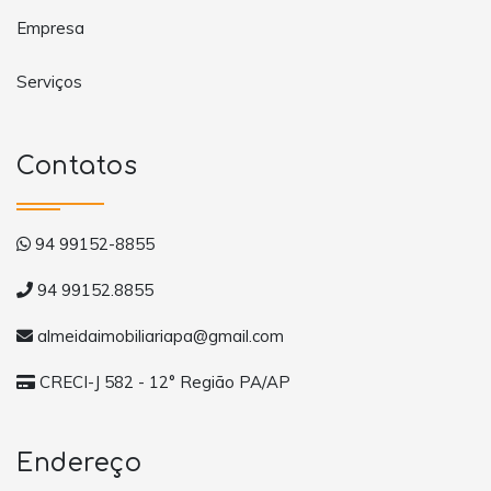
Empresa
Serviços
Contatos
94 99152-8855
94 99152.8855
almeidaimobiliariapa@gmail.com
CRECI-J 582 - 12° Região PA/AP
Endereço