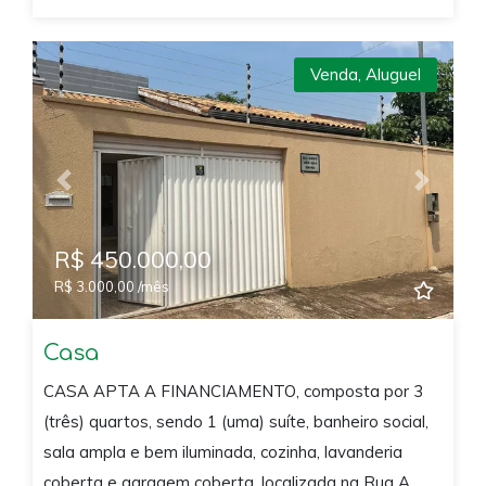
Venda
,
Aluguel
Previous
Next
R$ 450.000,00
R$ 3.000,00 /mês
Casa
CASA APTA A FINANCIAMENTO, composta por 3
(três) quartos, sendo 1 (uma) suíte, banheiro social,
sala ampla e bem iluminada, cozinha, lavanderia
coberta e garagem coberta, localizada na Rua A,