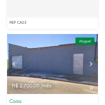
REF CA23
Aluguel
Previous
Next
R$ 2.700,00 /mês
Casa