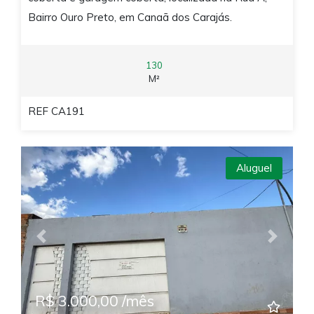
Bairro Ouro Preto, em Canaã dos Carajás.
130
M²
REF CA191
Aluguel
Previous
Next
R$ 3.000,00 /mês